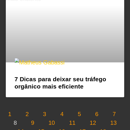
7 Dicas para deixar seu tráfego
orgânico mais eficiente
1
2
3
4
5
6
7
8
9
10
11
12
13